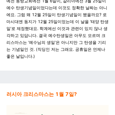
예전 동방교회에선
1
월
6
일이,
갈리아에선
3
월
25
일이
예수 탄생기념일이었다는데 이것도 정확한 날짜는 아니
에요
.
그럼 왜
12
월
25
일이 탄생기념일이 됐을까요
?
로
마시대엔 동지가
12
월
25
일이었는데 이 날을
‘
태양 탄생
일
’
로 제정했대요
.
학계에선 이것과 관련이 있지 않나 생
각하고 있답니다
.
결국 예수탄생일은 아무도 모르며
크
리스마스는
‘
예수님의 생일
’
은 아니지만 그 탄생을 기리
는 기념일인 것
. (
직딩인 저는 그래요
.
공휴일은 언제나
좋은 날입니다
.)
러시아 크리스마스는 1월 7일?