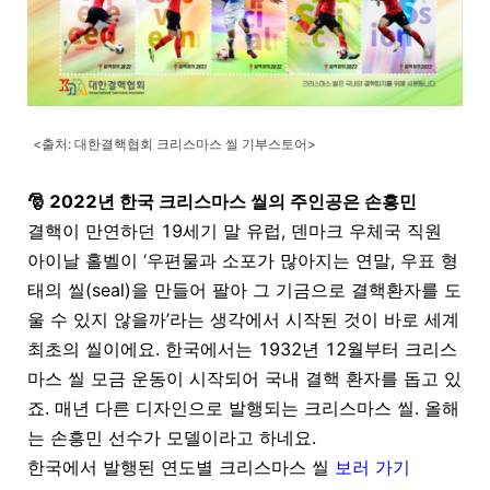
<출처: 대한결핵협회 크리스마스 씰 기부스토어>
🎅 2022년 한국 크리스마스 씰의 주인공은 손흥민
결핵이 만연하던
19
세기 말 유럽
,
덴마크 우체국 직원
아이날 홀벨이
‘
우편물과 소포가 많아지는 연말, 우표 형
태의 씰
(seal)
을 만들어 팔아 그 기금으로 결핵환자를 도
울 수 있지 않을까
’
라는 생각에서 시작된 것이 바로 세계
최초의 씰이에요
.
한국에서는
1932
년
12
월부터 크리스
마스 씰 모금 운동이 시작되어 국내 결핵 환자를 돕고 있
죠
.
매년 다른 디자인으로 발행되는 크리스마스 씰
.
올해
는 손흥민 선수가 모델이라고 하네요
.
한국에서 발행된 연도별 크리스마스 씰
보러 가기