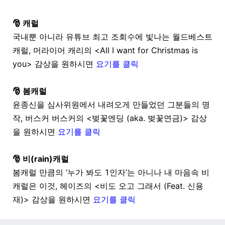
🎅
캐럴
국내뿐 아니라 유튜브 최고 조회수에 빛나는 월드베스트
캐럴
,
머라이어 캐리의
<All I want for Christmas is
you> 감상을 원하시면
요기를 클릭
🎅
봄캐럴
윤종신을 심사위원에서 내려오게 만들었던 그분들의 명
작
,
버스커 버스커의
<
벚꽃엔딩
(aka.
벚꽃연금
)> 감상
을 원하시면
요기를 클릭
🎅
비(rain)캐럴
봄캐럴 만큼의
‘
누가 봐도
1
인자
’
는 아니나 내 마음속 비
캐럴은 이것
,
헤이즈의
<
비도 오고 그래서
(Feat.
신용
재
)> 감상을 원하시면
요기를 클릭