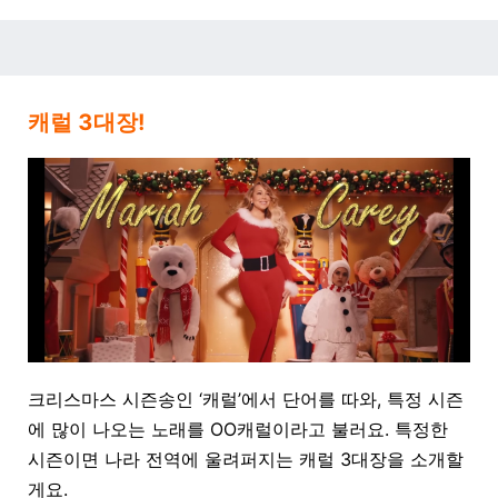
캐럴 3대장!
크리스마스 시즌송인
‘
캐럴
’
에서 단어를 따와
,
특정 시즌
에 많이 나오는 노래를
OO
캐럴이라고 불러요
.
특정한
시즌이면 나라 전역에 울려퍼지는 캐럴
3
대장을 소개할
게요
.