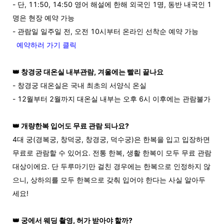
-
단
, 11:50, 14:50
영어
해설에
한해
외국인
1
명
,
동반
내국인
1
명은
현장
예약
가능
-
관람일
일주일
전
,
오전
10
시부터
온라인
선착순
예약
가능
예약하러 가기 클릭
👑
창경궁 대온실 내부관람, 겨울에는 빨리 끝나요
- 창경궁 대온실은 국내 최초의 서양식 온실
- 12월부터 2월까지 대온실 내부는 오후 6시 이후에는 관람불가
👑
개량한복 입어도 무료 관람 되나요?
4대 궁(경복궁, 창덕궁, 창경궁, 덕수궁)은 한복을 입고 입장하면
무료로 관람할 수 있어요. 전통 한복, 생활 한복이 모두 무료 관람
대상이에요. 단 두루마기만 걸친 경우에는 한복으로 인정하지 않
으니, 상하의를 모두 한복으로 갖춰 입어야 한다는 사실 알아두
세요!
👑
궁에서 웨딩 촬영, 허가 받아야 할까?