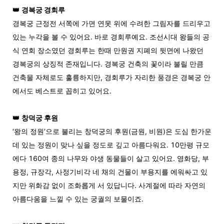
👑
경복궁 경회루
경복궁 근정전 서쪽에 가면 연못 위에 수려한 그림자를 드리우고
있는 누각을 볼 수 있어요. 바로 경회루예요. 조선시대 왕들의 공
식 연회 장소였던 경회루는 한때 만원권 지폐의 뒷면에 나왔던
경복궁의 상징적 존재입니다. 경복궁 건축의 꽃이라 불릴 만큼
건축물 자체로도 훌륭하지만, 경회루가 자리한 풍경은 경복궁 안
에서도 베스트로 꼽히고 있어요.
👑
창덕궁 후원
‘왕의 정원’으로 불리는 창덕궁의 후원(금원, 비원)은 도심 한가운
데 있는 정원이 맞나 싶을 정도로 깊고 아름다워요. 10만평 규모
에다 160여 종의 나무와 야생 동물들이 살고 있어요. 영화당, 부
용정, 규장각, 사정기비각 네 채의 건물이 부용지를 에워싸고 있
지만 위화감 없이 조화롭게 서 있답니다. 사계절에 따라 자연의
아름다움을 느낄 수 있는 궁궐의 보물이죠.