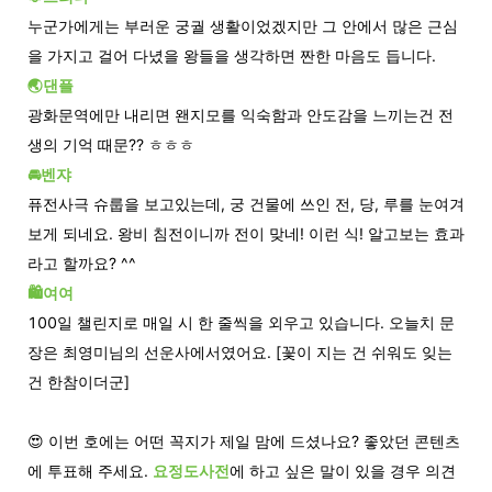
누군가에게는 부러운 궁궐 생활이었겠지만 그 안에서 많은 근심
을 가지고 걸어 다녔을 왕들을 생각하면 짠한 마음도 듭니다.
🌏댄플
광화문역에만 내리면 왠지모를 익숙함과 안도감을 느끼는건 전
생의 기억 때문?? ㅎㅎㅎ
🚘벤쟈
퓨전사극 슈룹을 보고있는데, 궁 건물에 쓰인 전, 당, 루를 눈여겨
보게 되네요. 왕비 침전이니까 전이 맞네! 이런 식! 알고보는 효과
라고 할까요? ^^
🛍️여여
100일 챌린지로 매일 시 한 줄씩을 외우고 있습니다. 오늘치 문
장은 최영미님의 선운사에서였어요. [꽃이 지는 건 쉬워도 잊는
건 한참이더군]
😍 이번 호에는 어떤 꼭지가 제일 맘에 드셨나요? 좋았던 콘텐츠
에 투표해 주세요.
요정도사전
에 하고 싶은 말이 있을 경우 의견