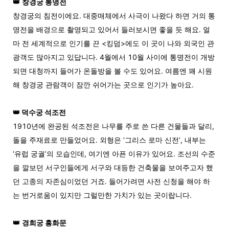
👑
창경궁 통명전
창경궁의 침전이에요. 대중매체에서 사극이 나왔다 하면 거의 통
명전을 배경으로 촬영되고 있어서 들러보시면 좋을 듯 해요. 얼
마 전 세계적으로 인기를 끈 <킹덤>에도 이 곳이 나와 외국인 관
광객도 많아지고 있답니다. 4월에서 10월 사이에 통명전이 개방
되면 대청까지 들어가 온돌방을 볼 수도 있어요. 여름엔 꽤 시원
해 창경궁 관람객이 잠깐 쉬어가는 곳으로 인기가 높아요.
👑
덕수궁 석조전
1910년에 완공된 석조전은 나무를 주로 쓴 다른 건물들과 달리,
돌을 주재료로 만들었어요. 외형은 ‘그리스 로마 신전’, 내부는
‘유럽 궁궐’의 모습인데, 여기엔 아픈 이유가 있어요. 조선의 수준
을 깔보던 서구인들에게 서구와 대등한 건축물을 보여주고자 했
던 고종의 자존심이었던 거죠. 들어가려면 사전 신청을 해야 하
는 번거로움이 있지만 그럴만한 가치가 있는 곳이랍니다.
👑
경희궁 흥화문