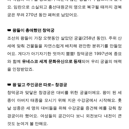
요. 임란으로 소실되고 흥선대원군의 명으로 복구될 때까지 경복
궁은 무려 270년 동안 폐허로 남았어요.
👑
왕들이 총애했던 창덕궁
조선의 왕들이 가장 오랫동안 살았던 궁궐(258년 동안). 주위 산
세에 맞춰 건물들을 자연스럽게 배치해 편안한 분위기를 만들었
어요. 게다가 아기자기한 멋까지 뿜뿜! 창덕궁은 1997년에 종묘
와 함께
유네스코 세계 문화유산으로 등재
되어 우리 궁궐의 매력
을 인정받았죠.
👑
왕 말고 주인공은 따로~ 창경궁
창덕궁과 맞닿은 창경궁은 대비를 위한 궁궐이에요. 왕이 된 세
종이 아버지 태종을 모시기 위해 지은 수강궁에서 시작해요. 훗
날 성종은 세 명의 대비들을 위해 수강궁을 증건해 예를 갖춰 창
경궁이라 했어요. 여성들의 공간이다 보니 외전보다 내전이 큰
것도 눈여겨 볼 만해요.