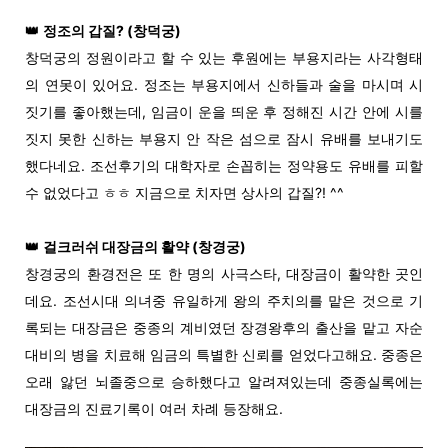
👑
정조의 갑질? (
창덕궁)
창덕궁의 정원이라고 할 수 있는 후원에는 부용지라는 사각형태
의 연못이 있어요. 정조는 부용지에서 신하들과 술을 마시며 시
짓기를 좋아했는데, 임금이 운을 띄운 후 정해진 시간 안에 시를
짓지 못한 신하는 부용지 안 작은 섬으로 잠시 유배를 보내기도
했다네요. 조선후기의 대학자로 손꼽히는 정약용도 유배를 피할
수 없었다고 ㅎㅎ 지금으로 치자면 상사의 갑질?! ^^
👑
걸크러쉬 대장금의 활약 (
창경궁)
창경궁의 환경전은 또 한 명의 사극스타, 대장금이 활약한 곳인
데요. 조선시대 의녀중 유일하게 왕의 주치의를 맡은 것으로 기
록되는 대장금은 중종의 계비였던 장경왕후의 출산을 맡고 자순
대비의 병을 치료해 임금의 특별한 신뢰를 얻었다고해요. 중종은
오래 앓던 뇌졸중으로 승하했다고 알려져있는데 중종실록에는
대장금의 진료기록이 여러 차례 등장해요.