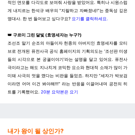
적인 면모를 다각도로 보여줘 사랑을 받았어요. 특히나 시원스럽
게 내지르는 한석규 배우의 "지랄하고 자빠졌네!"는 중독성 깊은
명대사. 한 번 들어보고 싶다구요?
요기를 클릭하세요.
👑
구르미 그린 달빛 (효명세자는 누구?)
조선조 말기 순조의 아들이자 헌종의 아버지인 효명세자를 모티
브로 전개된 퓨전사극 공식 홈페이지의 기획의도는 '조선판 미생
들의 시각으로 본 궁궐이야기'라는 설명을 달고 있어요. 퓨전사
극이라고는 해도 지나치게 코믹한 요소와 현대적 소재가 많이 가
미돼 사극의 멋을 깼다는 비판을 들었죠. 하지만 "세자가 박보검
이라면 어머 이건 봐야해!!!" 라는 반응을 이끌어내며 공전의 히
트를 기록했어요.
20분 요약본은 요기
내가 왕이 될 상인가?