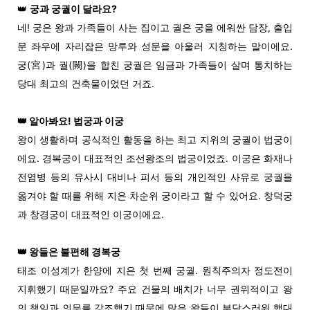
👑
궁과 궁궐이 달라요?
네! 궁은 왕과 가족들이 사는 집이고 궐은 궁을 에워싼 담장, 출입
문 좌우에 자리잡은 망루와 성문을 아울러 지칭하는 말이에요.
궁(宮)과 궐(闕)을 합친 궁궐은 임금과 가족들이 살며 통치하는
당대 최고의 건축물이었던 거죠.
👑 알아봐요! 법궁과 이궁
왕이 생활하며 공식적인 활동을 하는 최고 지위의 궁궐이 법궁이
에요. 경복궁이 대표적인 조선왕조의 법궁이었죠. 이궁은 화재나
전염병 등의 유사시 대비나 피서 등의 개인적인 사유로 궁궐을
옮겨야 할 때를 위해 지은 차순위 궁이라고 할 수 있어요. 창덕궁
과 창경궁이 대표적인 이궁이에요.
👑
왕들은 불편해 경복궁
태조 이성계가 한양에 지은 첫 번째 궁궐. 원칙주의자 정도전이
지휘했기 때문일까요? 주요 건물의 배치가 너무 권위적이고 왕
의 책임과 의무를 강조했기 때문에 많은 왕들이 부담스러워 했대