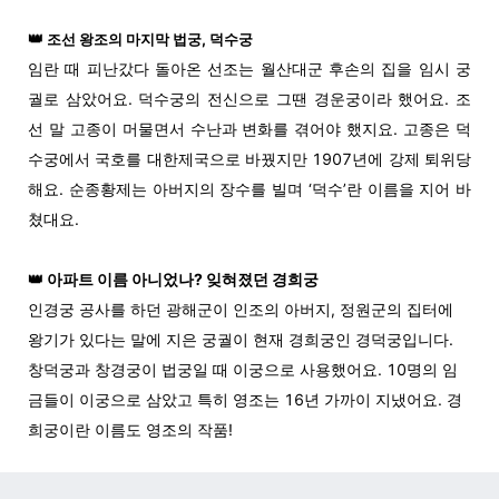
👑
조선 왕조의 마지막 법궁, 덕수궁
임란 때 피난갔다 돌아온 선조는 월산대군 후손의 집을 임시 궁
궐로 삼았어요. 덕수궁의 전신으로 그땐 경운궁이라 했어요. 조
선 말 고종이 머물면서 수난과 변화를 겪어야 했지요. 고종은 덕
수궁에서 국호를 대한제국으로 바꿨지만 1907년에 강제 퇴위당
해요. 순종황제는 아버지의 장수를 빌며 ‘덕수’란 이름을 지어 바
쳤대요.
👑
아파트 이름 아니었나? 잊혀졌던 경희궁
인경궁 공사를 하던 광해군이 인조의 아버지, 정원군의 집터에
왕기가 있다는 말에 지은 궁궐이 현재 경희궁인 경덕궁입니다.
창덕궁과 창경궁이 법궁일 때 이궁으로 사용했어요. 10명의 임
금들이 이궁으로 삼았고 특히 영조는 16년 가까이 지냈어요. 경
희궁이란 이름도 영조의 작품!