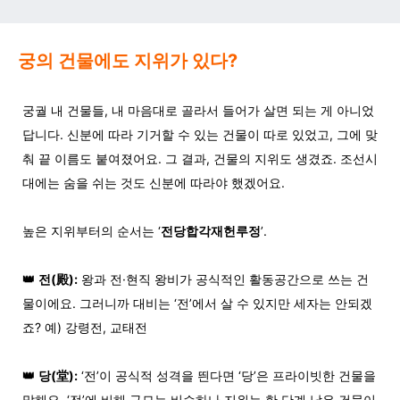
궁의 건물에도 지위가 있다?
궁궐 내 건물들
,
내 마음대로 골라서 들어가 살면 되는 게 아니었
답니다
.
신분에 따라 기거할 수 있는 건물이 따로 있었고
,
그에 맞
춰 끝 이름도 붙여졌어요
.
그 결과
,
건물의 지위도 생겼죠
.
조선시
대에는 숨을 쉬는 것도 신분에 따라야 했겠어요
.
높은 지위부터의 순서는 ‘
전당합각재헌루정
’.
👑
전(殿):
왕과 전·현직 왕비가 공식적인 활동공간으로 쓰는 건
물이에요. 그러니까 대비는 ‘전’에서 살 수 있지만 세자는 안되겠
죠? 예) 강령전, 교태전
👑
당(
堂
):
‘전’이 공식적 성격을 띈다면 ‘당’은 프라이빗한 건물을
말해요. ‘전’에 비해 규모는 비슷하나 지위는 한 단계 낮은 건물이