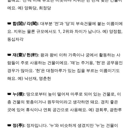
에요. 예) 양화당, 희정당
👑
합(閤)/ 각(閣):
대부분 ‘전’과 ‘당’의 부속건물에 붙는 이름이에
요. 지위는 물론 규모에서도 1, 2위와 차이가 납니다. 예) 양정합,
동십자각
👑
재(齋)/ 헌(軒):
왕과 왕비 이하 가족이나 궁에서 활동하는 사
람들이 주로 사용하는 건물이에요. ‘재’는 주거용, ‘헌’은 공무용인
경우가 많아요. ‘헌’은 대청마루가 있는 집을 부르는 이름이기도
해요. 예) 낙선재, 영춘헌
👑
누(樓):
땅으로부터 높이 떨어져 마루로 되어 있는 건물로, 이
층 건물의 윗층이거나 원두막이라고 생각하면 돼요. 경치 좋은
곳에 있어 휴식이나 연회 공간으로 사용해요. 예) 경회루, 광한루
👑
정(亭):
정자입니다. ‘누’와 비슷하게 생겼지만 ‘누’는 건물이