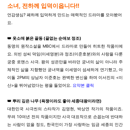
소녀, 전하께 입덕이옵니다!!
언감생심? 폐하께 입덕하게 만드는 매력적인 드라마를 모아봤어
요.
👑
옷소매 붉은 끝동 (끝없는 순애보 정조)
동명의 원작소설을 MBC에서 드라마로 만들어 히트한 작품이에
요. 의빈 성씨 덕임(이세영분)과 정조(이준호분)와의 사랑을 다룬
궁중 로맨스 사극. 왕의 성은만을 바라던 궁녀의 삶이 아니라 주
체적인 삶을 지향했던 궁녀역을 이세영이 섬세하게 연기했고, 아
이돌 2PM
의 상남자 이준호는 완벽한 변신을 하며 이서진의 <이
산>을 뛰어넘었다는 평을 들었어요.
요약본 클릭
👑
뿌리 깊은 나무 (
욕쟁이라도 좋아 세종대왕이라면)
대한민국 사극씬의 스타작가 김영현, 박상연 작가의 작품이죠.
무려 10여년 전의 작품이지만 사극 대표작으로 손꼽는데 반대하
는 사람이 없을 정도, 한국인이 가장 사랑하는 임금 세종의 인간